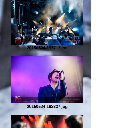
20150524-193712.jpg
20150524-193337.jpg