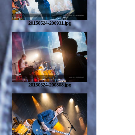
20150524-200931.jpg
20150524-200808.jpg