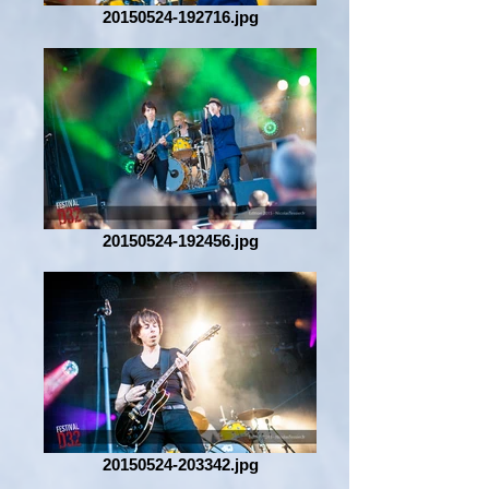
20150524-192716.jpg
20150524-192456.jpg
20150524-203342.jpg