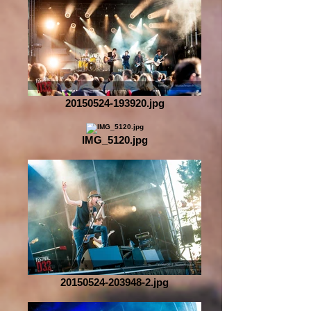
20150524-193920.jpg
IMG_5120.jpg
20150524-203948-2.jpg