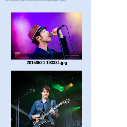
20150524-193331.jpg