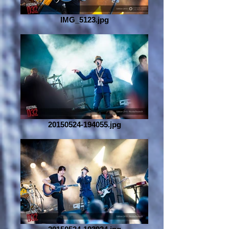
IMG_5123.jpg
20150524-194055.jpg