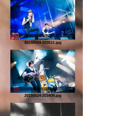
20150524-203512.jpg
20150524-203409.jpg