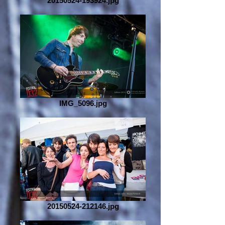
20150524-193924.jpg
IMG_5096.jpg
20150524-212146.jpg